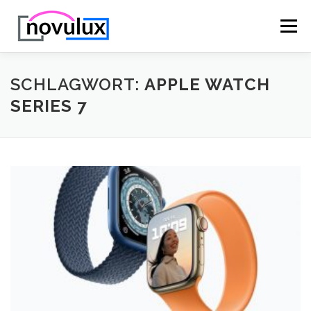
Zum
Inhalt
Menü
springen
STARTSEITE
TECHNIK
HOBBY & FREIZEIT
SCHLAGWORT:
APPLE WATCH
SERIES 7
LEBEN UND GESUNDHEIT