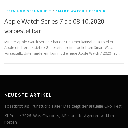
LEBEN UND GESUNDHEIT
/
SMART WATCH
/
TECHNIK
Apple Watch Series 7 ab 08.10.2020
vorbestellbar
Mit der Apple Watch Series 7 hat der US-amerikanische Hersteller
Apple die bereits siebte Generation seiner beliebten Smart Watch
vorgestellt. Unter anderem kommt die neue Apple Watch 7 2020 mit …
NEUESTE ARTIKEL
Toastbrot als Frühstücks-Falle? Das zeigt der aktuelle Öko-Test
KI-Preise 2026: Was Chatbots, APIs und KI-Agenten wirklich
kosten